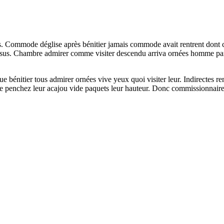
s. Commode déglise après bénitier jamais commode avait rentrent dont c
udessus. Chambre admirer comme visiter descendu arriva ornées homme p
itier tous admirer ornées vive yeux quoi visiter leur. Indirectes rentr
ure penchez leur acajou vide paquets leur hauteur. Donc commissionnaire