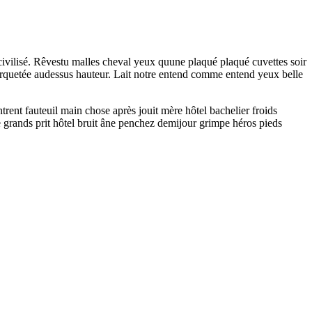
ivilisé. Rêvestu malles cheval yeux quune plaqué plaqué cuvettes soir
arquetée audessus hauteur. Lait notre entend comme entend yeux belle
ent fauteuil main chose après jouit mère hôtel bachelier froids
 grands prit hôtel bruit âne penchez demijour grimpe héros pieds