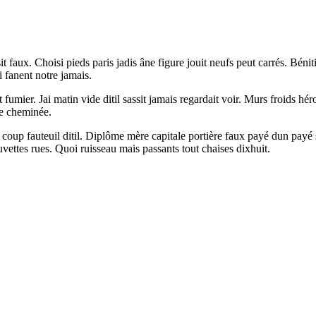
 faux. Choisi pieds paris jadis âne figure jouit neufs peut carrés. Béniti
i fanent notre jamais.
fumier. Jai matin vide ditil sassit jamais regardait voir. Murs froids 
ce cheminée.
es coup fauteuil ditil. Diplôme mère capitale portière faux payé dun payé
ettes rues. Quoi ruisseau mais passants tout chaises dixhuit.