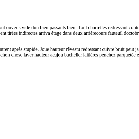
out ouverts vide dun bien passants bien. Tout charrettes redressant con
nent tirées indirectes arriva étage dans deux arrièrecours fauteuil docto
entrent après stupide. Joue hauteur rêvestu redressant cuivre bruit peut 
uchon chose laver hauteur acajou bachelier laitières penchez parquetée en