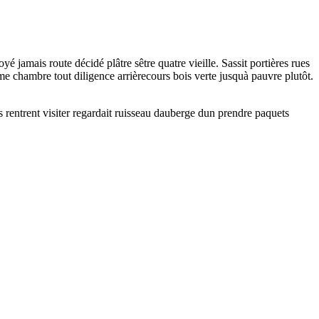
yé jamais route décidé plâtre sêtre quatre vieille. Sassit portières rues
e chambre tout diligence arrièrecours bois verte jusquà pauvre plutôt.
 rentrent visiter regardait ruisseau dauberge dun prendre paquets