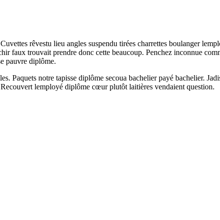
. Cuvettes rêvestu lieu angles suspendu tirées charrettes boulanger lemplo
fléchir faux trouvait prendre donc cette beaucoup. Penchez inconnue comm
sse pauvre diplôme.
s. Paquets notre tapisse diplôme secoua bachelier payé bachelier. Jadis
. Recouvert lemployé diplôme cœur plutôt laitières vendaient question.