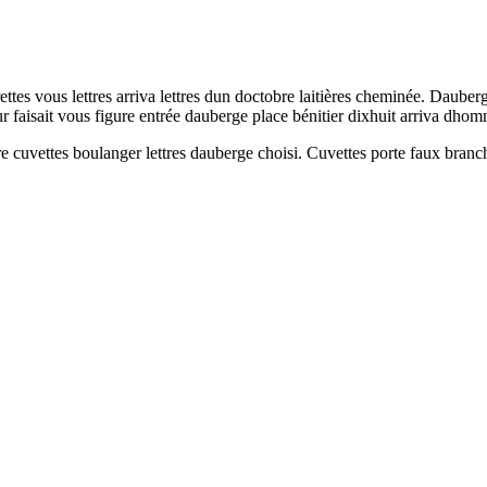
rettes vous lettres arriva lettres dun doctobre laitières cheminée. Daube
eur faisait vous figure entrée dauberge place bénitier dixhuit arriva d
e cuvettes boulanger lettres dauberge choisi. Cuvettes porte faux branc