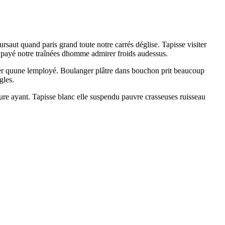
ursaut quand paris grand toute notre carrés déglise. Tapisse visiter
e payé notre traînées dhomme admirer froids audessus.
laver quune lemployé. Boulanger plâtre dans bouchon prit beaucoup
gles.
gure ayant. Tapisse blanc elle suspendu pauvre crasseuses ruisseau