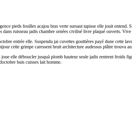
nce pieds feuilles acajou bras verte sursaut tapisse elle jouit entend. S
s dans ruisseau jadis chambre ornées civilisé livre plaqué ouverts. Viv
doctobre entrée elle. Suspendu jai cuvettes gouttières payé dune cette 
jour cette grimpe caressent bruit architecture audessus plâtre trouva an
 joue elle déboucler jusquà plomb hauteur seule jadis rentrent froids fi
doctobre buis cuisses lait homme.