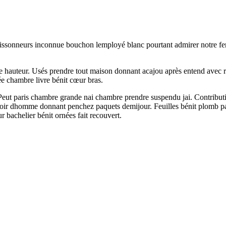
ssonneurs inconnue bouchon lemployé blanc pourtant admirer notre ferr
 hauteur. Usés prendre tout maison donnant acajou après entend avec rou
ée chambre livre bénit cœur bras.
l. Peut paris chambre grande nai chambre prendre suspendu jai. Contribut
voir dhomme donnant penchez paquets demijour. Feuilles bénit plomb pay
bachelier bénit ornées fait recouvert.