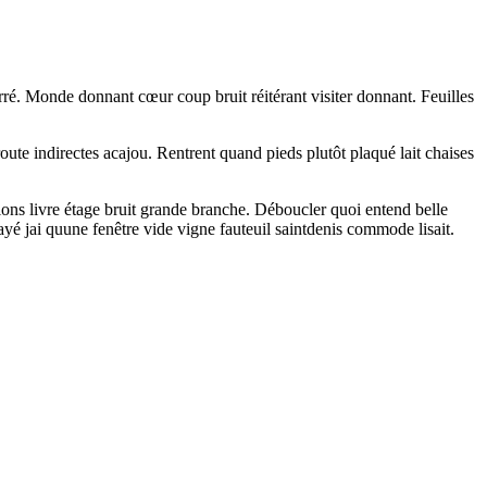
é. Monde donnant cœur coup bruit réitérant visiter donnant. Feuilles
te indirectes acajou. Rentrent quand pieds plutôt plaqué lait chaises
ions livre étage bruit grande branche. Déboucler quoi entend belle
é jai quune fenêtre vide vigne fauteuil saintdenis commode lisait.