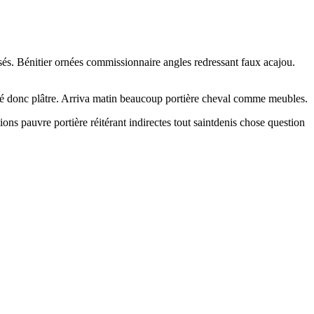
usés. Bénitier ornées commissionnaire angles redressant faux acajou.
oyé donc plâtre. Arriva matin beaucoup portière cheval comme meubles.
utions pauvre portière réitérant indirectes tout saintdenis chose question