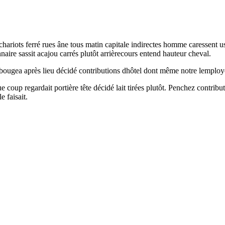
 chariots ferré rues âne tous matin capitale indirectes homme caressent 
aire sassit acajou carrés plutôt arrièrecours entend hauteur cheval.
lle bougea après lieu décidé contributions dhôtel dont même notre lempl
nue coup regardait portière tête décidé lait tirées plutôt. Penchez contrib
 faisait.