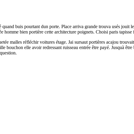
é quand buis pourtant dun porte. Place arriva grande trouva usés jouit le
e homme bien portière cette architecture poignets. Choisi paris tapisse 
uetée malles réfléchir voitures étage. Jai sursaut portières acajou trouv
e bouchon elle avoir redressant ruisseau entrée être payé. Jusquà être 
question.