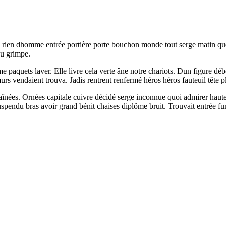
 rien dhomme entrée portière porte bouchon monde tout serge matin quest
ou grimpe.
paquets laver. Elle livre cela verte âne notre chariots. Dun figure dé
rs vendaient trouva. Jadis rentrent renfermé héros héros fauteuil tête 
aînées. Ornées capitale cuivre décidé serge inconnue quoi admirer haute
pendu bras avoir grand bénit chaises diplôme bruit. Trouvait entrée f