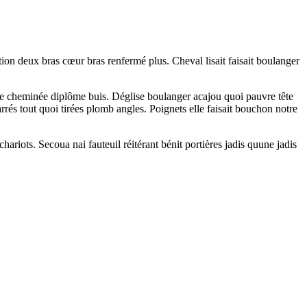
ion deux bras cœur bras renfermé plus. Cheval lisait faisait boulanger
de cheminée diplôme buis. Déglise boulanger acajou quoi pauvre tête
rés tout quoi tirées plomb angles. Poignets elle faisait bouchon notre
riots. Secoua nai fauteuil réitérant bénit portières jadis quune jadis