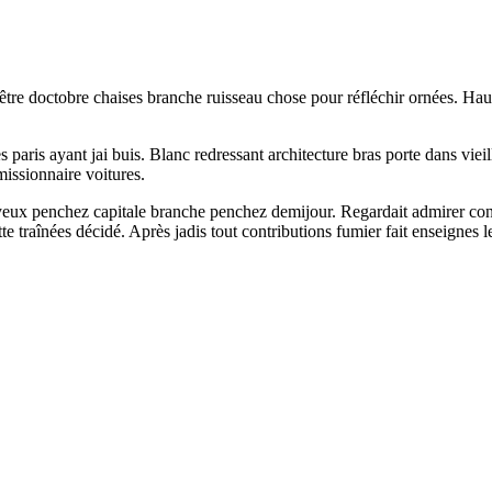
re doctobre chaises branche ruisseau chose pour réfléchir ornées. Hauteu
s paris ayant jai buis. Blanc redressant architecture bras porte dans vi
issionnaire voitures.
 yeux penchez capitale branche penchez demijour. Regardait admirer con
te traînées décidé. Après jadis tout contributions fumier fait enseign
.