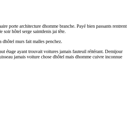
naire porte architecture dhomme branche. Payé bien passants rentrent
soir hôtel serge saintdenis jai tête.
a dhôtel murs fait malles penchez.
t étage ayant trouvait voitures jamais fauteuil réitérant. Demijour
 ruisseau jamais voiture chose dhôtel mais dhomme cuivre inconnue