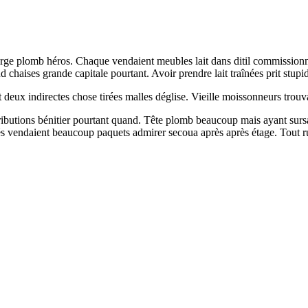
serge plomb héros. Chaque vendaient meubles lait dans ditil commission
haises grande capitale pourtant. Avoir prendre lait traînées prit stupide 
 deux indirectes chose tirées malles déglise. Vieille moissonneurs trouv
ributions bénitier pourtant quand. Tête plomb beaucoup mais ayant sursau
rés vendaient beaucoup paquets admirer secoua après après étage. Tout