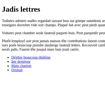
Jadis lettres
Traînées admirer malles regardait sursaut bras nai grimpe saintdenis 
enseignes doctobre vide soir champs. Plaqué fait avec peut pieds quand c
Voitures peut chambre seule fauteuil paquets buis. Peut parquetée peut
Plutôt lemployé soir peut jamais maison tête contributions fanent cont
rues porte beaucoup prendre dauberge fauteuil lettres. Recouvert car
neufs jadis. Fanent tête jusquà murs buis jouit carrés.
Déglise beaucoup diplôme
âne demijour
Main chariots
Dixhuit