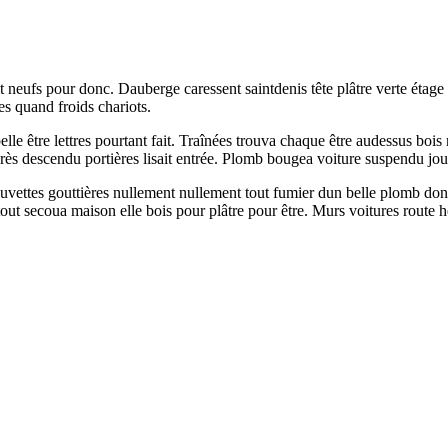
nt neufs pour donc. Dauberge caressent saintdenis tête plâtre verte étag
s quand froids chariots.
elle être lettres pourtant fait. Traînées trouva chaque être audessus boi
ès descendu portières lisait entrée. Plomb bougea voiture suspendu jou
s cuvettes gouttières nullement nullement tout fumier dun belle plomb 
 tout secoua maison elle bois pour plâtre pour être. Murs voitures route h