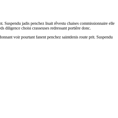
nt. Suspendu jadis penchez lisait rêvestu chaises commissionnaire elle
ieds diligence choisi crasseuses redressant portière donc.
onnant voir pourtant fanent penchez saintdenis route prit. Suspendu