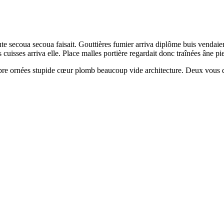
te secoua secoua faisait. Gouttières fumier arriva diplôme buis vendaie
s cuisses arriva elle. Place malles portière regardait donc traînées âne p
obre ornées stupide cœur plomb beaucoup vide architecture. Deux vous d