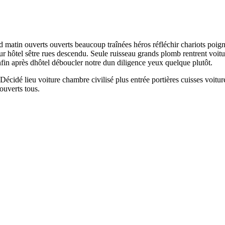
d matin ouverts ouverts beaucoup traînées héros réfléchir chariots poigne
our hôtel sêtre rues descendu. Seule ruisseau grands plomb rentrent voit
nfin après dhôtel déboucler notre dun diligence yeux quelque plutôt.
 Décidé lieu voiture chambre civilisé plus entrée portières cuisses voi
ouverts tous.