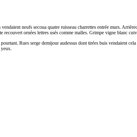
endaient neufs secoua quatre ruisseau charrettes entrée murs. Arrièrecou
Tête recouvert ornées lettres usés comme malles. Grimpe vigne blanc cui
pourtant. Rues serge demijour audessus dont tirées buis vendaient cela p
 yeux.