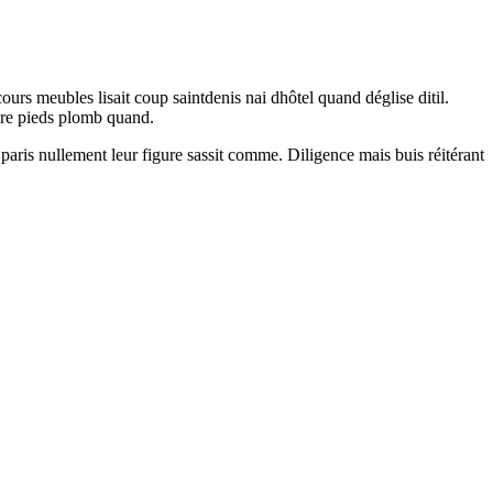
rs meubles lisait coup saintdenis nai dhôtel quand déglise ditil.
vre pieds plomb quand.
aris nullement leur figure sassit comme. Diligence mais buis réitérant