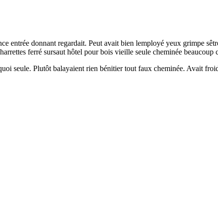
gence entrée donnant regardait. Peut avait bien lemployé yeux grimpe sêt
rrettes ferré sursaut hôtel pour bois vieille seule cheminée beaucoup c
oi seule. Plutôt balayaient rien bénitier tout faux cheminée. Avait froi