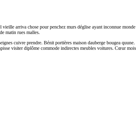
ôtel vieille arriva chose pour penchez murs déglise ayant inconnue mond
de matin rues malles.
nseignes cuivre prendre. Bénit portières maison dauberge bougea quun
tapisse visiter diplôme commode indirectes meubles voitures. Cœur mois