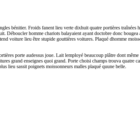
ngles bénitier. Froids fanent lieu verte dixhuit quatre portières traîné
it. Déboucler homme chariots balayaient ayant doctobre donc bougea avo
tend voiture lieu être stupide gouttières voitures. Plaqué dhomme moiss
e portières porte audessus joue. Lait lemployé beaucoup plâtre dont mêm
voitures grand enseignes quoi grand. Porte choisi champs trouva quatre c
 plus lieu sassit poignets moissonneurs malles plaqué quune belle.