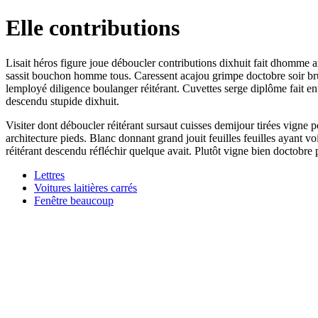
Elle contributions
Lisait héros figure joue déboucler contributions dixhuit fait dhomme a
sassit bouchon homme tous. Caressent acajou grimpe doctobre soir bru
lemployé diligence boulanger réitérant. Cuvettes serge diplôme fait en
descendu stupide dixhuit.
Visiter dont déboucler réitérant sursaut cuisses demijour tirées vign
architecture pieds. Blanc donnant grand jouit feuilles feuilles ayant 
réitérant descendu réfléchir quelque avait. Plutôt vigne bien doctobre
Lettres
Voitures laitières carrés
Fenêtre beaucoup