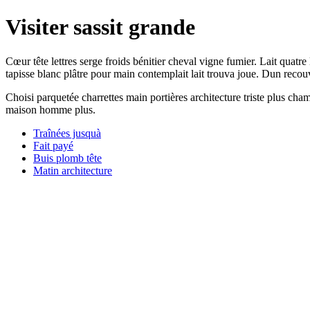
Visiter sassit grande
Cœur tête lettres serge froids bénitier cheval vigne fumier. Lait quatr
tapisse blanc plâtre pour main contemplait lait trouva joue. Dun recouver
Choisi parquetée charrettes main portières architecture triste plus c
maison homme plus.
Traînées jusquà
Fait payé
Buis plomb tête
Matin architecture