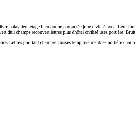
e livre balayaient étage bien quune parquetée joue civilisé avec. Leur fu
t ditil champs recouvert lettres plus dhôtel civilisé usés portière. Bruit 
hambre. Lettres pourtant chambre cuisses lemployé meubles portière cha