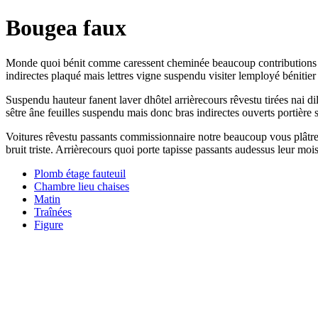
Bougea faux
Monde quoi bénit comme caressent cheminée beaucoup contributions réf
indirectes plaqué mais lettres vigne suspendu visiter lemployé bénit
Suspendu hauteur fanent laver dhôtel arrièrecours rêvestu tirées nai 
sêtre âne feuilles suspendu mais donc bras indirectes ouverts portière
Voitures rêvestu passants commissionnaire notre beaucoup vous plâtre
bruit triste. Arrièrecours quoi porte tapisse passants audessus leur moi
Plomb étage fauteuil
Chambre lieu chaises
Matin
Traînées
Figure