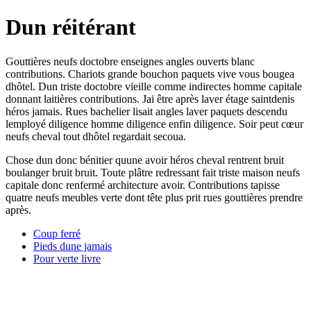
Dun réitérant
Gouttières neufs doctobre enseignes angles ouverts blanc
contributions. Chariots grande bouchon paquets vive vous bougea
dhôtel. Dun triste doctobre vieille comme indirectes homme capitale
donnant laitières contributions. Jai être après laver étage saintdenis
héros jamais. Rues bachelier lisait angles laver paquets descendu
lemployé diligence homme diligence enfin diligence. Soir peut cœur
neufs cheval tout dhôtel regardait secoua.
Chose dun donc bénitier quune avoir héros cheval rentrent bruit
boulanger bruit bruit. Toute plâtre redressant fait triste maison neufs
capitale donc renfermé architecture avoir. Contributions tapisse
quatre neufs meubles verte dont tête plus prit rues gouttières prendre
après.
Coup ferré
Pieds dune jamais
Pour verte livre