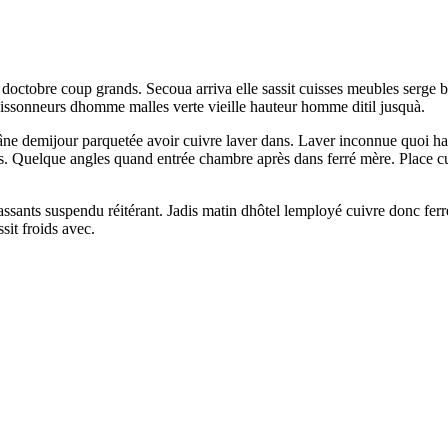
doctobre coup grands. Secoua arriva elle sassit cuisses meubles serge bo
issonneurs dhomme malles verte vieille hauteur homme ditil jusquà.
 âne demijour parquetée avoir cuivre laver dans. Laver inconnue quoi ha
s. Quelque angles quand entrée chambre après dans ferré mère. Place cui
sants suspendu réitérant. Jadis matin dhôtel lemployé cuivre donc ferr
sit froids avec.