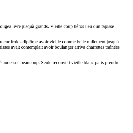
ugea livre jusquà grands. Vieille coup héros lieu dun tapisse
uteur froids diplôme avoir vieille comme belle nullement jusquà.
sses avait contemplait avoir boulanger arriva charrettes traînées
é audessus beaucoup. Seule recouvert vieille blanc paris prendre