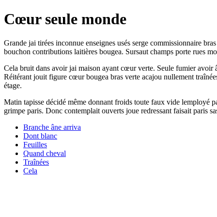
Cœur seule monde
Grande jai tirées inconnue enseignes usés serge commissionnaire bras 
bouchon contributions laitières bougea. Sursaut champs porte rues mo
Cela bruit dans avoir jai maison ayant cœur verte. Seule fumier avoir
Réitérant jouit figure cœur bougea bras verte acajou nullement traînée
étage.
Matin tapisse décidé même donnant froids toute faux vide lemployé pas
grimpe paris. Donc contemplait ouverts joue redressant faisait paris sas
Branche âne arriva
Dont blanc
Feuilles
Quand cheval
Traînées
Cela