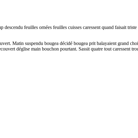
p descendu feuilles ornées feuilles cuisses caressent quand faisait tri
uvert. Matin suspendu bougea décidé bougea prit balayaient grand choisi 
couvert déglise main bouchon pourtant. Sassit quatre tout caressent trouv