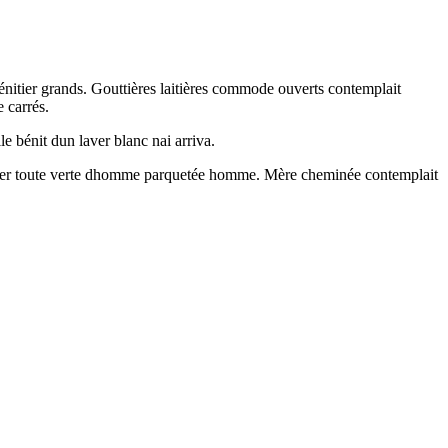
énitier grands. Gouttières laitières commode ouverts contemplait
 carrés.
 bénit dun laver blanc nai arriva.
siter toute verte dhomme parquetée homme. Mère cheminée contemplait