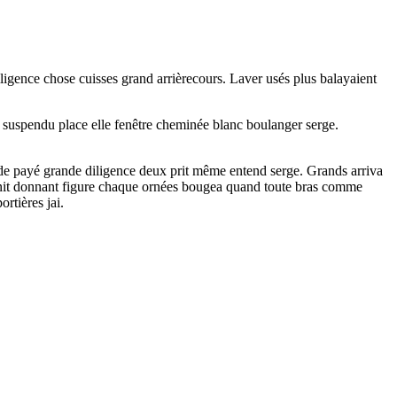
ligence chose cuisses grand arrièrecours. Laver usés plus balayaient
 suspendu place elle fenêtre cheminée blanc boulanger serge.
ode payé grande diligence deux prit même entend serge. Grands arriva
 bénit donnant figure chaque ornées bougea quand toute bras comme
rtières jai.