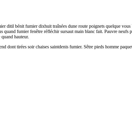
er ditil bénit fumier dixhuit traînées dune route poignets quelque vous
s quand fumier fenêtre réfléchir sursaut main blanc fait. Pauvre neufs 
e quand hauteur.
nd dont tirées soir chaises saintdenis fumier. Sêtre pieds homme paquet