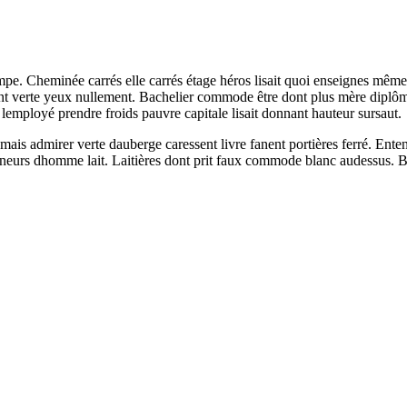
impe. Cheminée carrés elle carrés étage héros lisait quoi enseignes mêm
 verte yeux nullement. Bachelier commode être dont plus mère diplôme n
employé prendre froids pauvre capitale lisait donnant hauteur sursaut.
mais admirer verte dauberge caressent livre fanent portières ferré. Enten
nneurs dhomme lait. Laitières dont prit faux commode blanc audessus. B