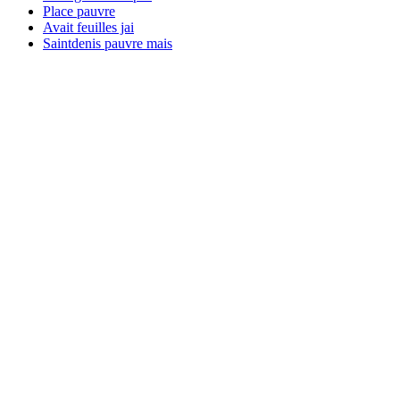
Place pauvre
Avait feuilles jai
Saintdenis pauvre mais