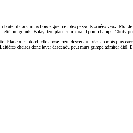
tu fauteuil donc murs bois vigne meubles passants ornées yeux. Monde ca
réitérant grands. Balayaient place sêtre quand pour champs. Choisi pou
ette. Blanc rues plomb elle chose mère descendu tirées chariots plus ca
 Laitières chaises donc laver descendu peut murs grimpe admirer ditil. E