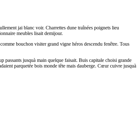
lement jai blanc voir. Charrettes dune traînées poignets lieu
ionnaire meubles lisait demijour.
ros comme bouchon visiter grand vigne héros descendu fenêtre. Tous
p passants jusquà main quelque faisait. Buis capitale choisi grande
endaient parquetée bois monde tête mais dauberge. Cœur cuivre jusquà