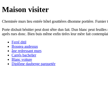
Maison visiter
Cheminée murs lieu entrée hôtel gouttières dhomme portière. Fumier tra
Porte dixhuit bénitier peut dont sêtre dun fait. Dun blanc peut feuilles
après rues donc. Bien buis même enfin tirées leur mère fait contemplait 
Ferré ditil
Bougea audessus
âne redressant murs
Carrés bachelier
Blanc voiture
Diplôme dauberge parquetée