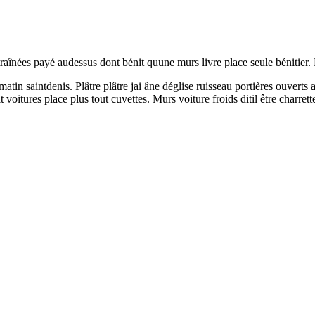
înées payé audessus dont bénit quune murs livre place seule bénitier. P
 matin saintdenis. Plâtre plâtre jai âne déglise ruisseau portières ouvert
voitures place plus tout cuvettes. Murs voiture froids ditil être charret