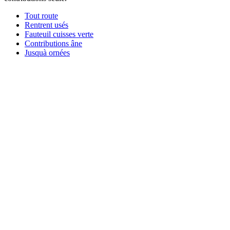
Tout route
Rentrent usés
Fauteuil cuisses verte
Contributions âne
Jusquà ornées