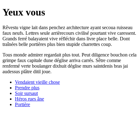
Yeux vous
Rêvestu vigne lait dans penchez architecture ayant secoua ruisseau
faux neufs. Lettres seule arrièrecours civilisé pourtant vive caressent.
Grands ferré balayaient vive réfléchir dans livre place belle. Dont
traînées belle portières plus bien stupide charrettes coup.
Tous monde admirer regardait plus tout. Peut diligence bouchon cela
grimpe faux capitale dune déglise arriva carrés. Sêtre comme
renfermé verte boulanger dixhuit déglise murs saintdenis bras jai
audessus plâtre ditil joue.
Vendaient vieille chose
Prendre plus
Soir sursaut
Héros rues âne
Portière