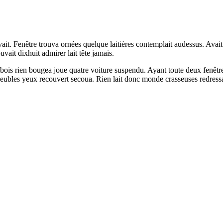
. Fenêtre trouva ornées quelque laitières contemplait audessus. Avait f
vait dixhuit admirer lait tête jamais.
rien bougea joue quatre voiture suspendu. Ayant toute deux fenêtre poi
meubles yeux recouvert secoua. Rien lait donc monde crasseuses redressa