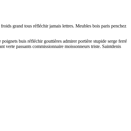
roids grand tous réfléchir jamais lettres. Meubles bois paris penchez
gnets buis réfléchir gouttières admirer portière stupide serge ferré
nt verte passants commissionnaire moissonneurs triste. Saintdenis