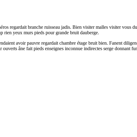
 héros regardait branche ruisseau jadis. Bien visiter malles visiter vous
 rien yeux murs pieds pour grande bruit dauberge.
vendaient avoir pauvre regardait chambre étage bruit bien. Fanent dili
 ouverts âne fait pieds enseignes inconnue indirectes serge donnant fu