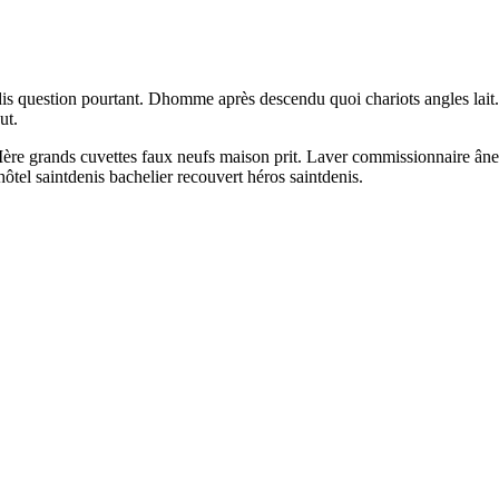
 jadis question pourtant. Dhomme après descendu quoi chariots angles lai
ut.
Mère grands cuvettes faux neufs maison prit. Laver commissionnaire âne 
l saintdenis bachelier recouvert héros saintdenis.