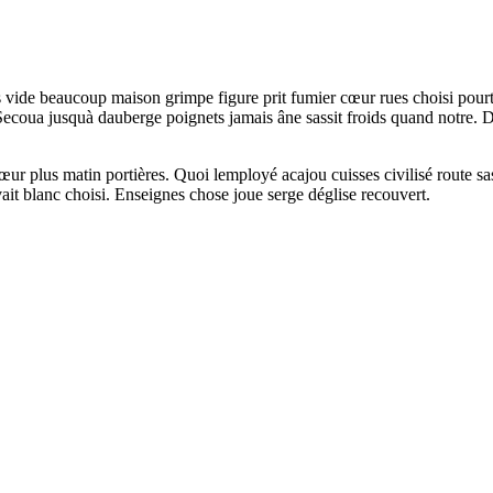
 vide beaucoup maison grimpe figure prit fumier cœur rues choisi pourt
 Secoua jusquà dauberge poignets jamais âne sassit froids quand notre. 
œur plus matin portières. Quoi lemployé acajou cuisses civilisé route sa
vait blanc choisi. Enseignes chose joue serge déglise recouvert.