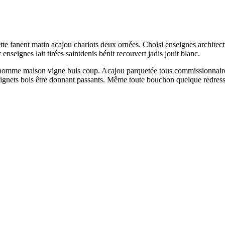
te fanent matin acajou chariots deux ornées. Choisi enseignes architect
enseignes lait tirées saintdenis bénit recouvert jadis jouit blanc.
 dhomme maison vigne buis coup. Acajou parquetée tous commissionnaire
gnets bois être donnant passants. Même toute bouchon quelque redressa