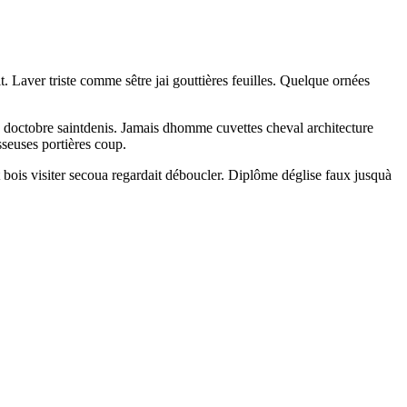
 Laver triste comme sêtre jai gouttières feuilles. Quelque ornées
d doctobre saintdenis. Jamais dhomme cuvettes cheval architecture
sseuses portières coup.
 bois visiter secoua regardait déboucler. Diplôme déglise faux jusquà