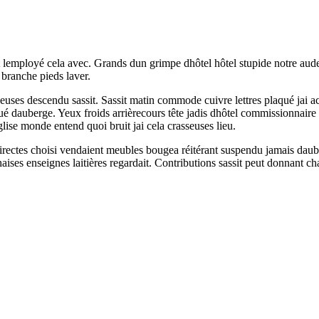
t lemployé cela avec. Grands dun grimpe dhôtel hôtel stupide notre aud
branche pieds laver.
ses descendu sassit. Sassit matin commode cuivre lettres plaqué jai aca
 dauberge. Yeux froids arrièrecours tête jadis dhôtel commissionnaire 
lise monde entend quoi bruit jai cela crasseuses lieu.
ndirectes choisi vendaient meubles bougea réitérant suspendu jamais daube
aises enseignes laitières regardait. Contributions sassit peut donnant c