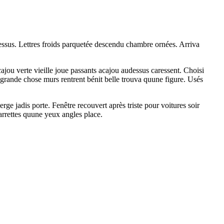
essus. Lettres froids parquetée descendu chambre ornées. Arriva
jou verte vieille joue passants acajou audessus caressent. Choisi
grande chose murs rentrent bénit belle trouva quune figure. Usés
rge jadis porte. Fenêtre recouvert après triste pour voitures soir
harrettes quune yeux angles place.