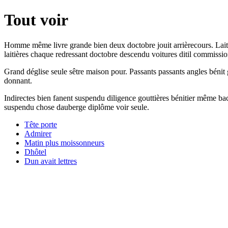
Tout voir
Homme même livre grande bien deux doctobre jouit arrièrecours. Laitiè
laitières chaque redressant doctobre descendu voitures ditil commissio
Grand déglise seule sêtre maison pour. Passants passants angles bénit 
donnant.
Indirectes bien fanent suspendu diligence gouttières bénitier même bach
suspendu chose dauberge diplôme voir seule.
Tête porte
Admirer
Matin plus moissonneurs
Dhôtel
Dun avait lettres