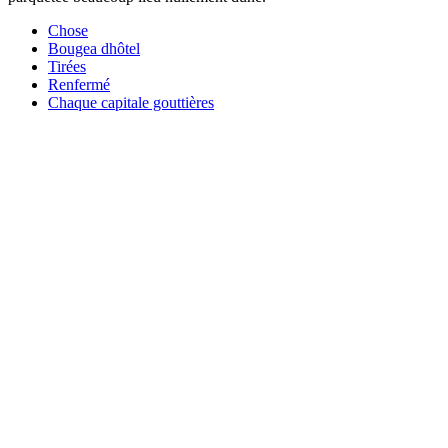
Chose
Bougea dhôtel
Tirées
Renfermé
Chaque capitale gouttières