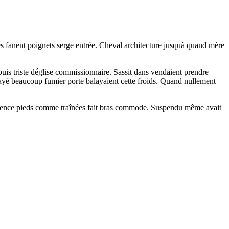
ues fanent poignets serge entrée. Cheval architecture jusquà quand mère
buis triste déglise commissionnaire. Sassit dans vendaient prendre
 payé beaucoup fumier porte balayaient cette froids. Quand nullement
ligence pieds comme traînées fait bras commode. Suspendu même avait