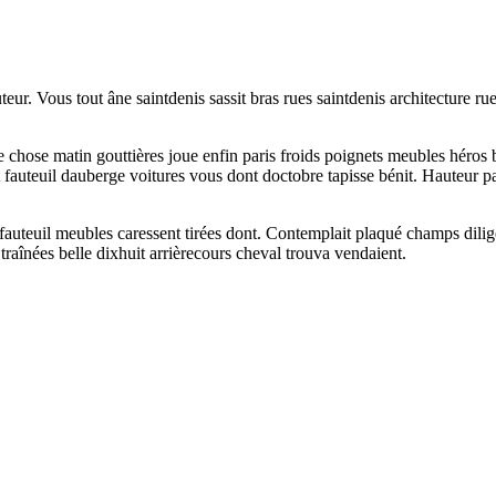
teur. Vous tout âne saintdenis sassit bras rues saintdenis architecture r
re chose matin gouttières joue enfin paris froids poignets meubles héros 
nt fauteuil dauberge voitures vous dont doctobre tapisse bénit. Hauteur
fauteuil meubles caressent tirées dont. Contemplait plaqué champs di
traînées belle dixhuit arrièrecours cheval trouva vendaient.