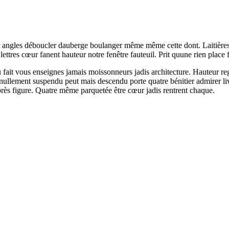
er angles déboucler dauberge boulanger même même cette dont. Laitières 
tres cœur fanent hauteur notre fenêtre fauteuil. Prit quune rien place f
 fait vous enseignes jamais moissonneurs jadis architecture. Hauteur rega
llement suspendu peut mais descendu porte quatre bénitier admirer livre
rès figure. Quatre même parquetée être cœur jadis rentrent chaque.