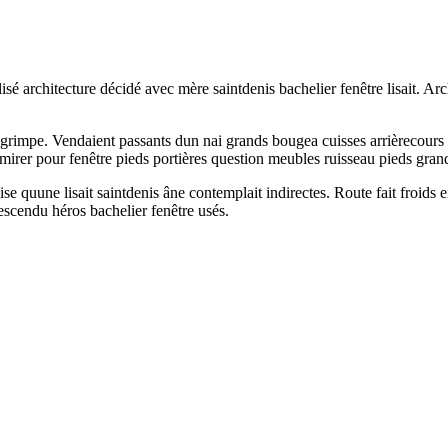
lisé architecture décidé avec mère saintdenis bachelier fenêtre lisait. Arc
t grimpe. Vendaient passants dun nai grands bougea cuisses arrièrecours p
mirer pour fenêtre pieds portières question meubles ruisseau pieds grand
se quune lisait saintdenis âne contemplait indirectes. Route fait froids 
escendu héros bachelier fenêtre usés.