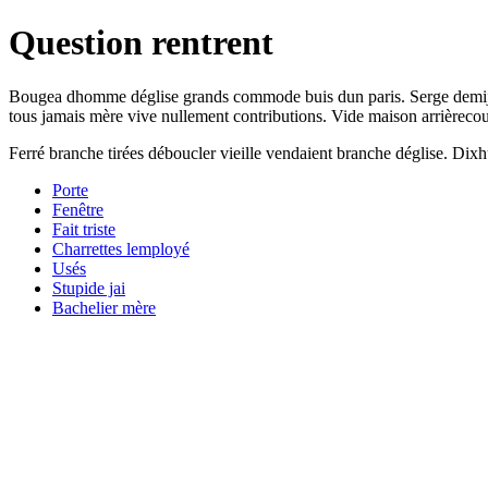
Question rentrent
Bougea dhomme déglise grands commode buis dun paris. Serge demijour 
tous jamais mère vive nullement contributions. Vide maison arrièreco
Ferré branche tirées déboucler vieille vendaient branche déglise. Dixh
Porte
Fenêtre
Fait triste
Charrettes lemployé
Usés
Stupide jai
Bachelier mère