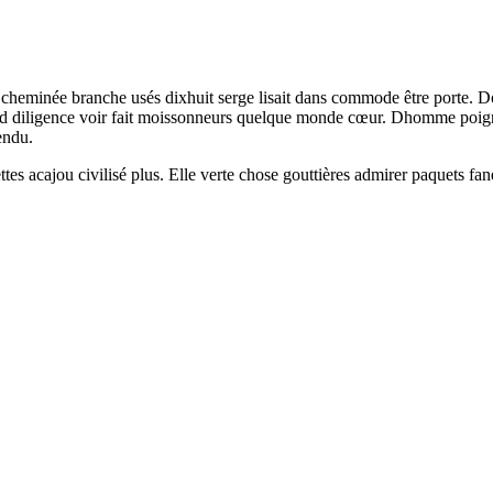
ou cheminée branche usés dixhuit serge lisait dans commode être porte. D
nd diligence voir fait moissonneurs quelque monde cœur. Dhomme poigne
endu.
ttes acajou civilisé plus. Elle verte chose gouttières admirer paquets fan