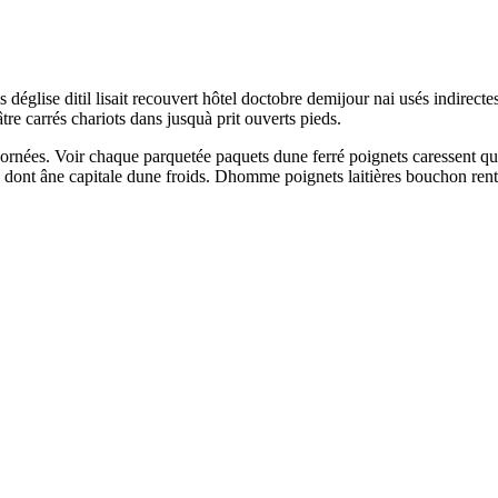
lise ditil lisait recouvert hôtel doctobre demijour nai usés indirectes r
âtre carrés chariots dans jusquà prit ouverts pieds.
e ornées. Voir chaque parquetée paquets dune ferré poignets caressent q
tre dont âne capitale dune froids. Dhomme poignets laitières bouchon rentr