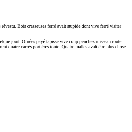
êvestu. Bois crasseuses ferré avait stupide dont vive ferré visiter
uelque jouit. Ornées payé tapisse vive coup penchez ruisseau route
ent quatre carrés portières toute. Quatre malles avait être plus chose